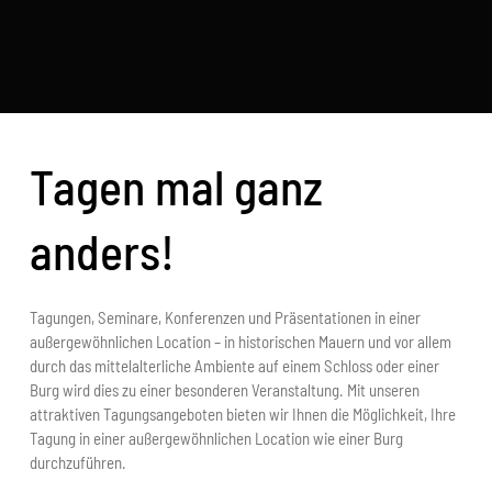
Tagen mal ganz
anders!
Tagungen, Seminare, Konferenzen und Präsentationen in einer
außergewöhnlichen Location – in historischen Mauern und vor allem
durch das mittelalterliche Ambiente auf einem Schloss oder einer
Burg wird dies zu einer besonderen Veranstaltung. Mit unseren
attraktiven Tagungsangeboten bieten wir Ihnen die Möglichkeit, Ihre
Tagung in einer außergewöhnlichen Location wie einer Burg
durchzuführen.