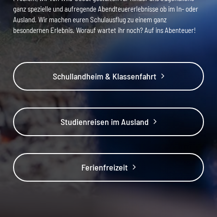
Hütten-Tagung
Orientierungsrallye
Rodeln im Allgäu
Wandern
ganz spezielle und aufregende Abendteuererlebnisse ob im In- oder
Ausland. Wir machen euren Schulausflug zu einem ganz
Mühlen-Tagung
Teamerlebnisparcour
Eisstockschießen
Quadfahren
besondernen Erlebnis. Worauf wartet ihr noch? Auf ins Abenteuer!
Burg-Tagung
Downhillroller
Hüttenolympiade
Tagen in Tipis
Kanutour
Schullandheim & Klassenfahrt
Klettern
Mountainbiking
Studienreisen im Ausland
E-Mountainbiking
River-Tubing
Ferienfreizeit
Stand-Up-Paddeln