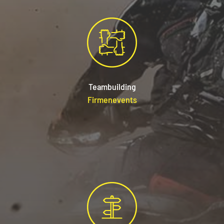
Teambu
ilding
Firmene
vents