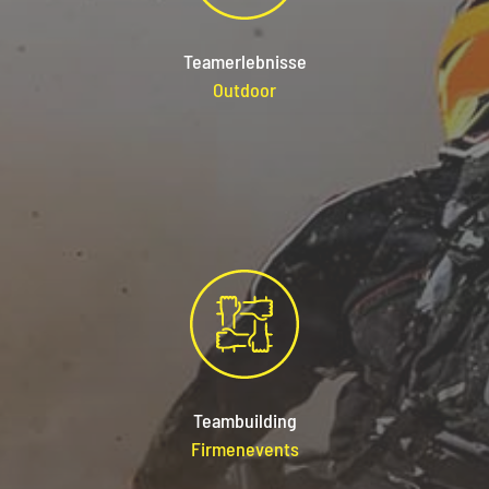
Teamerlebnisse
Outdoor
Teambu
ilding
Firmene
vents